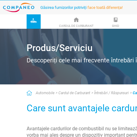
Găsirea furnizorilor potriviți
face toată diferența!
CARDUL DE CARBURANT
GHID
Produs/Serviciu
Descoperiți cele mai frecvente întrebări
Automobile
Cardul de Carburant
Întrebări / Răspunsuri
Ca
Care sunt avantajele cardur
Avantajele cardurilor de combustibil nu se limiteaz
vorba mai ales despre un dispozitiv important pent