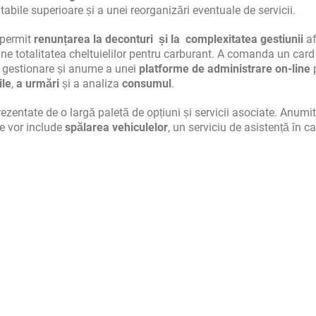
tabile superioare și a unei reorganizări eventuale de servicii.
e permit
renunțarea la deconturi și la complexitatea gestiunii
a
ine totalitatea cheltuielilor pentru carburant. A comanda un card
e gestionare și anume a unei
platforme de administrare on-line
p
ile
,
a urmări
și a analiza
consumul
.
ezentate de o largă paletă de opțiuni și servicii asociate. Anumit
ele vor include
spălarea vehiculelor
, un serviciu de asistență în c