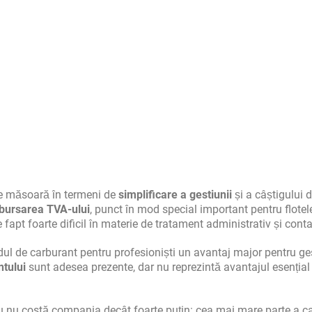
se măsoară în termeni de
simplificare a gestiunii
și a câștigului 
bursarea TVA-ului
, punct în mod special important pentru flotel
 fapt foarte dificil în materie de tratament administrativ și conta
dul de carburant pentru profesioniști un avantaj major pentru g
ntului
sunt adesea prezente, dar nu reprezintă avantajul esențial
u nu costă compania decât foarte puțin: cea mai mare parte a ca