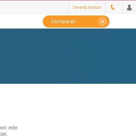
Deveniți furnizor
Comparați
ori: este
eri,