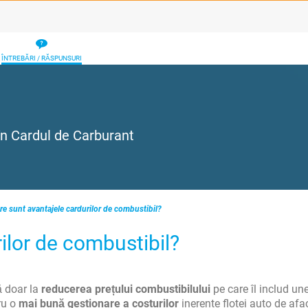
ÎNTREBĂRI / RĂSPUNSURI
 în Cardul de Carburant
re sunt avantajele cardurilor de combustibil?
ilor de combustibil?
ă doar la
reducerea prețului combustibilului
pe care îl includ une
ru o
mai bună gestionare a costurilor
inerente flotei auto de afac