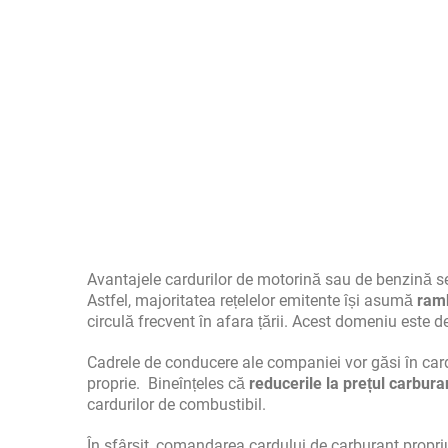
Avantajele cardurilor de motorină sau de benzină 
Astfel, majoritatea rețelelor emitente își asumă
ram
circulă frecvent în afara țării. Acest domeniu este de
Cadrele de conducere ale companiei vor găsi în car
proprie. Bineînțeles că
reducerile la prețul carbura
cardurilor de combustibil.
În sfârșit, comandarea cardului de carburant propri