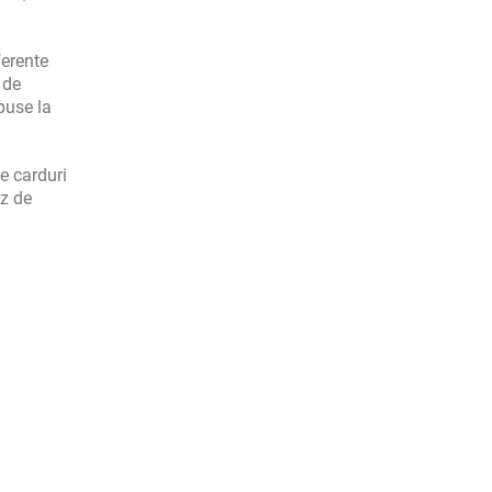
ferente
 de
use la
e carduri
az de