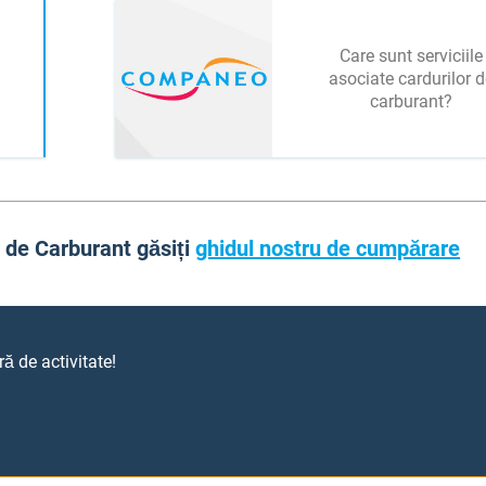
Care sunt serviciile
asociate cardurilor 
carburant?
l de Carburant găsiți
ghidul nostru de cumpărare
ă de activitate!