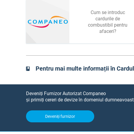
Cum se introduc
cardurile de
combustibil pentru
afaceri?
Pentru mai multe informații în Cardu
Deveniți Furnizor Autorizat Companeo
și primiți cereri de devize în domeniul dumneavoastr
Deveniți furnizor