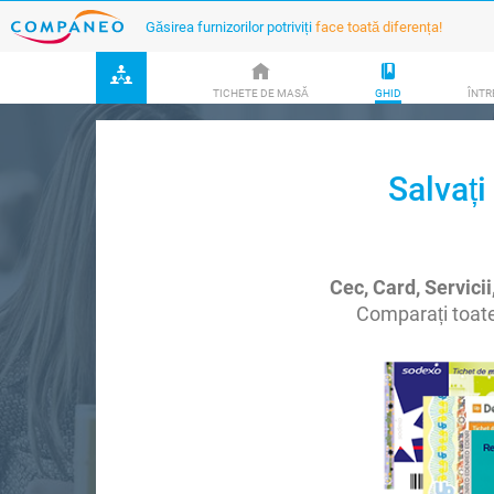
Găsirea furnizorilor potriviți
face toată diferența!
TICHETE DE MASĂ
GHID
ÎNTR
Salvaț
Cec, Card, Servicii
Comparați toate 