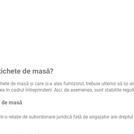
 tichete de masă?
ete de masă și care și-a ales furnizorul, trebuie ulterior să își a
 în cadrul întreprinderii. Aici, de asemenea, sunt stabilite reguli 
te de masă
ntr-o relație de subordonare juridică față de angajator are dreptul