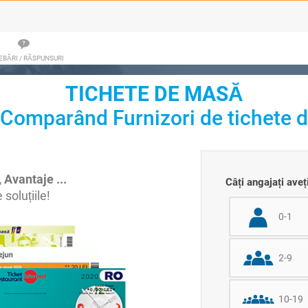
EBĂRI / RĂSPUNSURI
TICHETE DE MASĂ
i Comparând Furnizori de tichete 
, Avantaje ...
Câți angajați aveț
soluțiile!
0-1
2-9
10-19