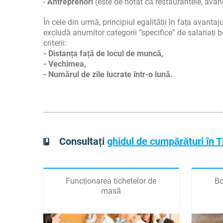
-
Antreprenori
(este de notat că restaurantele, având 
În cele din urmă, principiul egalității în fața avanta
excludă anumitor categorii ”specifice” de salariați 
criterii:
- Distanța față de locul de muncă,
- Vechimea,
- Numărul de zile lucrate într-o lună.
Consultați
ghidul de cumpărături în 
Funcționarea tichetelor de
Bo
masă