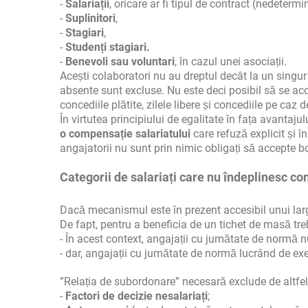
-
Salariații
, oricare ar fi tipul de contract (nedeterm
-
Suplinitori
,
-
Stagiari
,
-
Studenți stagiari.
-
Benevoli sau voluntari
, în cazul unei asociații.
Acești colaboratori nu au dreptul decât la un singu
absente sunt excluse. Nu este deci posibil să se a
concediile plătite, zilele libere și concediile pe caz 
În virtutea principiului de egalitate în fața avantaju
o compensație salariatului
care refuză explicit și î
angajatorii nu sunt prin nimic obligați să accepte 
Categorii de salariați care nu îndeplinesc co
Dacă mecanismul este în prezent accesibil unui larg
De fapt, pentru a beneficia de un tichet de masă tr
- În acest context, angajații cu jumătate de normă 
- dar, angajații cu jumătate de normă lucrând de exe
”Relația de subordonare” necesară exclude de altfel
-
Factori de decizie nesalariați
;