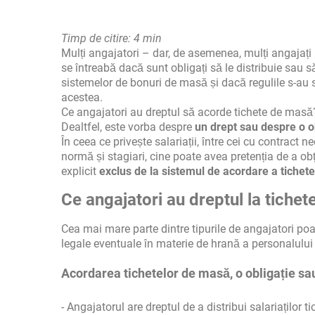
Timp de citire: 4 min
Mulți angajatori – dar, de asemenea, mulți angajați 
se întreabă dacă sunt obligați să le distribuie sau să
sistemelor de bonuri de masă și dacă regulile s-au s
acestea.
Ce angajatori au dreptul să acorde tichete de masă? 
Dealtfel, este vorba despre
un drept sau despre o o
În ceea ce privește salariații, între cei cu contract 
normă și stagiari, cine poate avea pretenția de a ob
explicit
exclus de la sistemul de acordare a tichet
Ce angajatori au dreptul la tiche
Cea mai mare parte dintre tipurile de angajatori poat
legale eventuale în materie de hrană a personalului – 
Acordarea tichetelor de masă, o obligație sau
- Angajatorul are dreptul de a distribui salariaților 