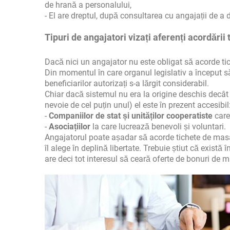
de hrană a personalului,
- El are dreptul, după consultarea cu angajații de a d
Tipuri de angajatori vizați aferenți acordării
Dacă nici un angajator nu este obligat să acorde ti
Din momentul în care organul legislativ a început 
beneficiarilor autorizați s-a lărgit considerabil.
Chiar dacă sistemul nu era la origine deschis decât în
nevoie de cel puțin unul) el este în prezent accesibil
-
Companiilor de stat și unităților cooperatiste
care
-
Asociațiilor
la care lucrează benevoli și voluntari.
Angajatorul poate așadar să acorde tichete de masa
îl alege în deplină libertate. Trebuie știut că există î
are deci tot interesul să ceară oferte de bonuri de m