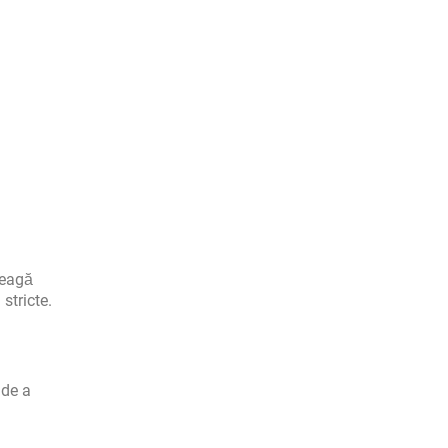
leagă
stricte.
 de a