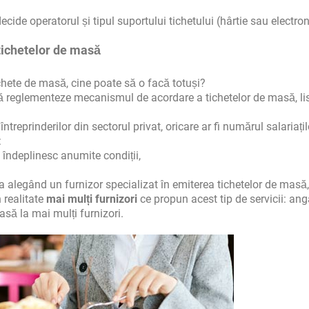
ecide operatorul și tipul suportului tichetului (hârtie sau electron
 tichetelor de masă
chete de masă, cine poate să o facă totuși?
să reglementeze mecanismul de acordare a tichetelor de masă, li
treprinderilor din sectorul privat, oricare ar fi numărul salariațilo
:
 îndeplinesc anumite condiții,
 alegând un furnizor specializat în emiterea tichetelor de masă,
n realitate
mai mulți furnizori
ce propun acest tip de servicii: ang
asă la mai mulți furnizori.