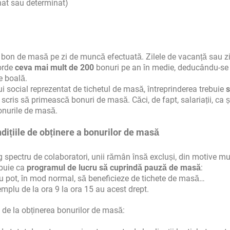
inat sau determinat)
r bon de masă pe zi de muncă efectuată. Zilele de vacanță sau zi
corde
ceva mai mult de 200
bonuri pe an în medie, deducându-se
de boală.
lui social reprezentat de tichetul de masă, întreprinderea trebuie
s
n scris să primească bonuri de masă. Căci, de fapt, salariații, ca ș
bonurile de masă.
ndițiile de obținere a bonurilor de masă
 spectru de colaboratori, unii rămân însă excluși, din motive mul
ebuie ca
programul de lucru să cuprindă pauză de masă
:
nu pot, în mod normal, să beneficieze de tichete de masă…
mplu de la ora 9 la ora 15 au acest drept.
 de la obținerea bonurilor de masă: