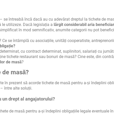
– se întreabă încă dacă au cu adevărat dreptul la tichete de masă
 le utilizeze. Dacă legislația a
lărgit considerabil aria beneficiar
implificat în mod semnificativ, anumite categorii nu pot benefic
Ce se întâmplă cu asociațiile, unități cooperatiste, antreprenori
bligație?
nedeterminat, cu contract determinat, suplinitori, salariați cu jumă
ține tichete restaurant sau bonuri de masă? Cine este, din contră
elor de masă
?
te de masă?
e în prezent să acorde tichete de masă pentru a-și îndeplini obli
între alte soluții.
 un drept al angajatorului?
tichete de masă pentru a-și îndeplini obligațiile legale eventuale î