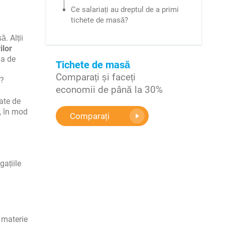
Ce salariați au dreptul de a primi
tichete de masă?
. Alții
ilor
ia de
Tichete de masă
Comparați și faceți
i?
economii de până la 30%
tate de
, în mod
Comparați
gațiile
n materie