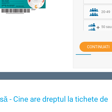
20-49
50 sau
CONTINUATI
ă - Cine are dreptul la tichete de