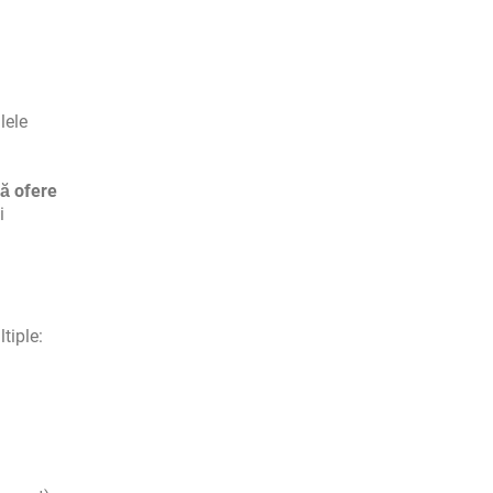
lele
ă ofere
i
tiple: