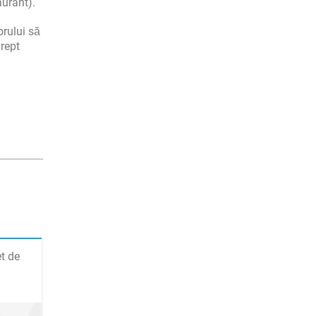
aurant).
orului să
drept
et de