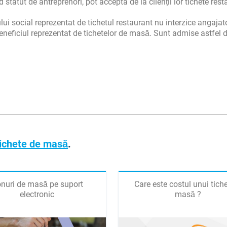
statut de antreprenori, pot accepta de la clienții lor tichete rest
jului social reprezentat de tichetul restaurant nu interzice angajat
beneficiul reprezentat de tichetelor de masă. Sunt admise astfel 
Tichete de masă
.
nuri de masă pe suport
Care este costul unui tich
electronic
masă ?