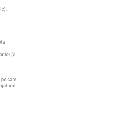
ic).
sta
r lor (e
 pe care
ajatorul